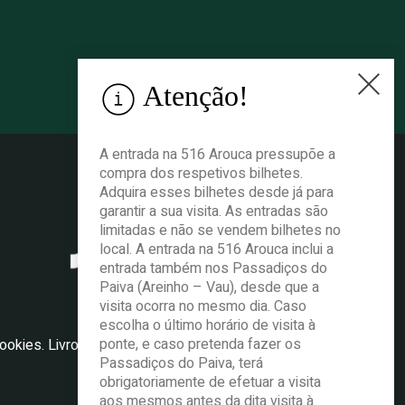
Atenção!
A entrada na 516 Arouca pressupõe a
compra dos respetivos bilhetes.
Adquira esses bilhetes desde já para
garantir a sua visita. As entradas são
limitadas e não se vendem bilhetes no
local. A entrada na 516 Arouca inclui a
entrada também nos Passadiços do
Paiva (Areinho – Vau), desde que a
visita ocorra no mesmo dia. Caso
escolha o último horário de visita à
ponte, e caso pretenda fazer os
cookies.
Livro de reclamações
.
Passadiços do Paiva, terá
obrigatoriamente de efetuar a visita
aos mesmos antes da dita visita à