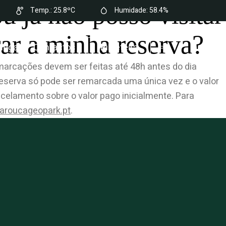
u já não posso visitar
Temp.:
25.8ºC
Humidade:
58.4%
rar a minha reserva?
hegar
Contactos
Bilheteira
PT
marcações devem ser feitas até 48h antes do dia
reserva só pode ser remarcada uma única vez e o valor
elamento sobre o valor pago inicialmente. Para
aroucageopark.pt
.