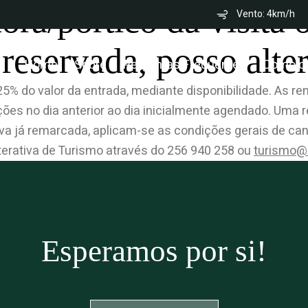
ra/pórtico da visita o
Vento:
4km/h
reservada, posso alte
Home
Sobre
Perguntas Frequentes
Como c
 do valor da entrada, mediante disponibilidade. As re
ções no dia anterior ao dia inicialmente agendado. Uma 
a já remarcada, aplicam-se as condições gerais de canc
Interativa de Turismo através do 256 940 258 ou
turismo@
Esperamos por si!