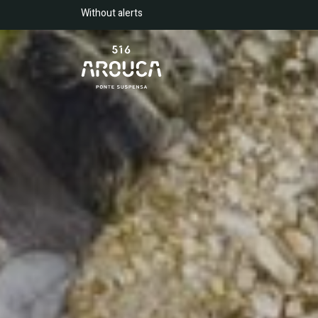
Nota:
Without alerts
Este
site
conta
com
um
sistema
de
acessibilidade.
Prima
Control-
F11
para
ajustar
a
página
web
para
utilizadores
com
problemas
de
visão
que
estejam
a
usar
um