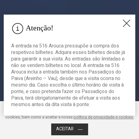
Atenção!
A entrada na 516 Arouca pressupõe a compra dos
respetivos bilhetes. Adquira esses bilhetes desde já
para garantir a sua visita. As entradas são limitadas e
não se vendem bilhetes no local. A entrada na 516
Arouca inclui a entrada também nos Passadiços do
Paiva (Areinho – Vau), desde que a visita ocorra no
mesmo dia. Caso escolha o último horário de visita à
ponte, e caso pretenda fazer os Passadiços do
Paiva, terá obrigatoriamente de efetuar a visita aos
mesmos antes da dita visita à ponte.
Este website utiliza cookies para melhorar o desempenho e a experiência
do utilizador. Ao clicar em Aceitar está a consentir os mencionados
Acessibilidade
cookies, bem como a aceitar a nossa
política de privacidade e cookies.
ACEITAR
Mais informação