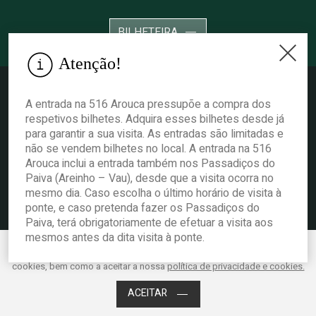
BILHETEIRA
Atenção!
A entrada na 516 Arouca pressupõe a compra dos
respetivos bilhetes. Adquira esses bilhetes desde já
para garantir a sua visita. As entradas são limitadas e
© 2022 Câmara Municipal de Arouca. Todos os direitos reservados.
Política
não se vendem bilhetes no local. A entrada na 516
de privacidade e cookies.
Livro de reclamações
.
Arouca inclui a entrada também nos Passadiços do
Paiva (Areinho – Vau), desde que a visita ocorra no
mesmo dia. Caso escolha o último horário de visita à
ponte, e caso pretenda fazer os Passadiços do
Paiva, terá obrigatoriamente de efetuar a visita aos
mesmos antes da dita visita à ponte.
Este website utiliza cookies para melhorar o desempenho e a experiência
do utilizador. Ao clicar em Aceitar está a consentir os mencionados
Acessibilidade
cookies, bem como a aceitar a nossa
política de privacidade e cookies.
ACEITAR