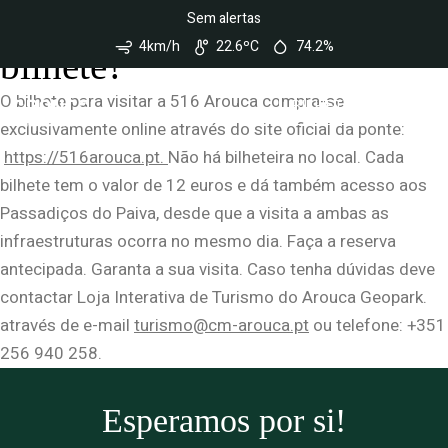
Nota:
Onde posso comprar
Sem alertas
Este
site
4km/h
22.6ºC
74.2%
conta
bilhete?
com
um
O bilhete para visitar a 516 Arouca compra-se
sistema
BILHETEIRA
de
exclusivamente online através do site oficial da ponte:
acessibilidade.
https://516arouca.pt.
Não há bilheteira no local. Cada
bilhete tem o valor de 12 euros e dá também acesso aos
Passadiços do Paiva, desde que a visita a ambas as
infraestruturas ocorra no mesmo dia. Faça a reserva
antecipada. Garanta a sua visita. Caso tenha dúvidas deve
contactar Loja Interativa de Turismo do Arouca Geopark.
através de e-mail
turismo@cm-arouca.pt
ou telefone: +351
256 940 258.
Esperamos por si!