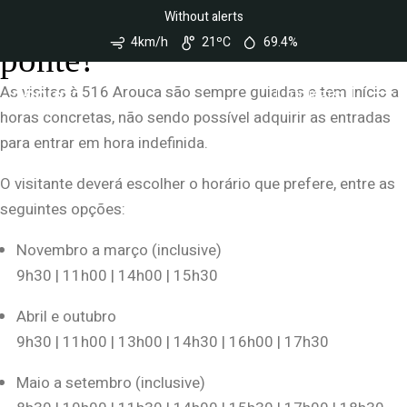
Nota:
Quais os horários de visita à
Without alerts
Este
site
4km/h
21ºC
69.4%
conta
ponte?
com
um
As visitas à 516 Arouca são sempre guiadas e tem início a
sistema
TICKETS
de
horas concretas, não sendo possível adquirir as entradas
acessibilidade.
para entrar em hora indefinida.
O visitante deverá escolher o horário que prefere, entre as
seguintes opções:
Novembro a março (inclusive)
9h30 | 11h00 | 14h00 | 15h30
Abril e outubro
9h30 | 11h00 | 13h00 | 14h30 | 16h00 | 17h30
Maio a setembro (inclusive)