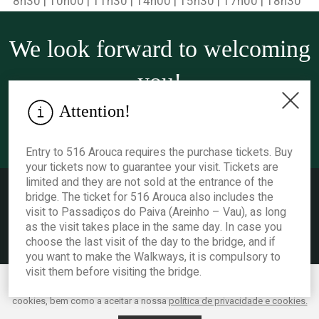
8h30 | 10h00 | 11h30 | 14h00 | 15h30 | 17h00 | 18h30
We look forward to welcoming
you!
Attention!
TICKETS
Entry to 516 Arouca requires the purchase tickets. Buy
your tickets now to guarantee your visit. Tickets are
limited and they are not sold at the entrance of the
bridge. The ticket for 516 Arouca also includes the
visit to Passadiços do Paiva (Areinho – Vau), as long
as the visit takes place in the same day. In case you
choose the last visit of the day to the bridge, and if
© 2021 Câmara Municipal de Arouca. All rights reserved.
Privacy Policy and
Cookies
.
Complaint book
.
you want to make the Walkways, it is compulsory to
visit them before visiting the bridge.
Este website utiliza cookies para melhorar o desempenho e a experiência
do utilizador. Ao clicar em Aceitar está a consentir os mencionados
Acessibilidade
cookies, bem como a aceitar a nossa
política de privacidade e cookies.